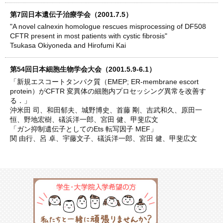
第7回日本遺伝子治療学会（2001.7.5）
"A novel calnexin homologue rescues misprocessing of DF508
CFTR present in most patients with cystic fibrosis"
Tsukasa Okiyoneda and Hirofumi Kai
第54回日本細胞生物学会大会（2001.5.9-6.1）
「新規エスコートタンパク質（EMEP; ER-membrane escort
protein）がCFTR 変異体の細胞内プロセッシング異常を改善す
る．」
沖米田 司、和田郁夫、城野博史、首藤 剛、吉武和久、原田一
恒、野地宏樹、礒浜洋一郎、宮田 健、甲斐広文
「ガン抑制遺伝子としてのEts 転写因子 MEF」
関 由行、呂 卓、宇藤文子、礒浜洋一郎、宮田 健、甲斐広文