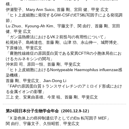
構」
伊瀬聖子、Mary Ann Suico, 首藤 剛、宮田 健、甲斐 広文
「ヒト上皮細胞に発現するGM-CSFのETS転写因子による発現調
節」
Lu Zhuo、Kyoung-Ah Kim、宇藤文子、関 由行、首藤 剛、宮田
健、甲斐 広文
「ガン温熱療法におけるVK２前投与の有用性について」
松尾純子、島崎達也、首藤 剛、山津 功、永山伸一、城野博史、
下原修治、甲斐広文
「嚢胞性線維症の原因蛋白質である変異CFTRの小胞体局在にお
けるカルネキシンの関与」
沖米田 司、原田一恒、首藤 剛、甲斐広文
「ヒト上皮細胞におけるNontypeable Haemophilus influenzae感
染機構」
首藤 剛、甲斐広文、Jian-Dong Li
「FAPの原因蛋白質トランスサイレチンのアミロイド形成におけ
る金属イオンの影響」
三上 史、安東由喜雄、今里 暁、首藤 剛、甲斐広文
第24回日本分子生物学会年会（2001.12.9-12）
「X 染色体上の癌抑制遺伝子としてのEts 転写因子 MEF」
関 由行、宇藤文子、久恒昭哲、甲斐広文